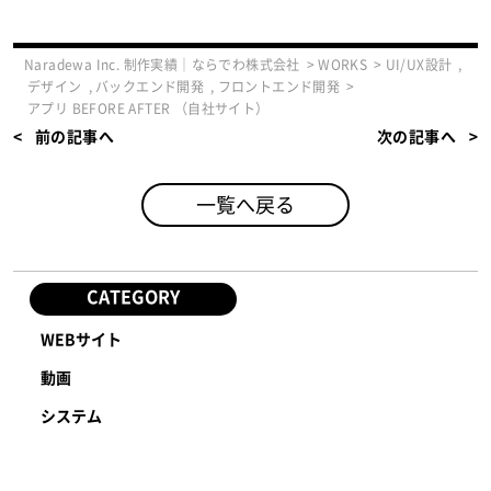
Naradewa Inc. 制作実績｜ならでわ株式会社
>
WORKS
>
UI/UX設計
,
デザイン
,
バックエンド開発
,
フロントエンド開発
>
アプリ BEFORE AFTER （自社サイト）
前の記事へ
次の記事へ
一覧へ戻る
CATEGORY
WEBサイト
動画
システム