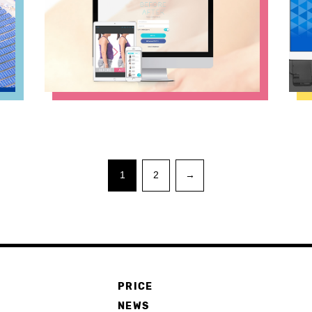
1
2
→
PRICE
E
NEWS